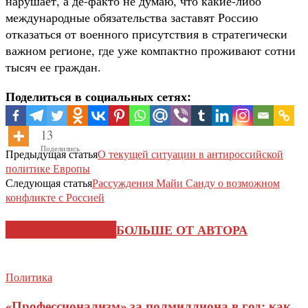
нарушает, а де-факто не думаю, что какие-либо
международные обязательства заставят Россию
отказаться от военного присутствия в стратегически
важном регионе, где уже компактно проживают сотни
тысяч ее граждан.
Поделиться в социальных сетях:
13
Поделились
Предыдущая статья
О текущей ситуации в антироссийской
политике Европы
Следующая статья
Рассуждения Майи Санду о возможном
конфликте с Россией
СХОЖИЕ СТАТЬИ
БОЛЬШЕ ОТ АВТОРА
Политика
«Профессионализм» за полмиллиона в год: как